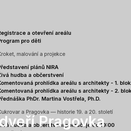
Registrace a otevření areálu
Program pro děti
Kroket, malování a projekce
Představení plánů NIRA
Živá hudba a občerstvení
Komentovaná prohlídka areálu s architekty - 1. blok
Komentovaná prohlídka areálu s architekty - 2. blo
Přednáška PhDr. Martina Vostřela, Ph.D.
Cukrovar a Pragovka — historie 19. a 20. století
dveří Pragovka
Živá hudba a občerstvení pokračuje do 19:00