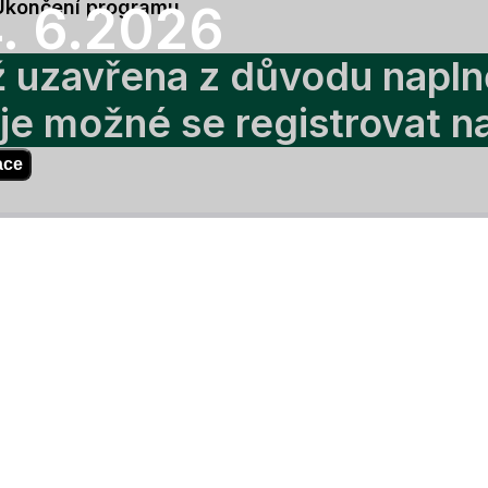
Ukončení programu
4. 6.2026
iž uzavřena z důvodu napln
je možné se registrovat n
ace
Registrace
uto